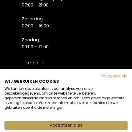
07:00 – 21:00
Zaterdag:
07:00 – 16:00
Zondag:
09:00 – 12:00
MEER
Privacybeleid
WIJ GEBRUIKEN COOKIES
We kunnen deze plaatsen voor analyse van onze
bezoekersgegevens, om onze website te verbeteren,
gepersonaliseerde inhoud te tonen en om u een geweldige website-
ervaring te bieden. Voor meer informatie over de cookies die we
gebruiken opent u de instellingen.
Accepteer alles
Realisatie:
ATsites