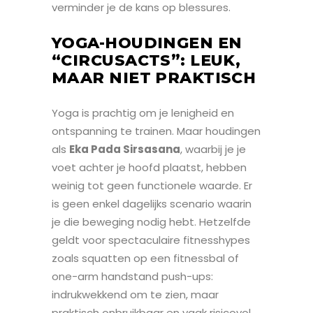
verminder je de kans op blessures.
YOGA-HOUDINGEN EN
“CIRCUSACTS”: LEUK,
MAAR NIET PRAKTISCH
Yoga is prachtig om je lenigheid en
ontspanning te trainen. Maar houdingen
als
Eka Pada Sirsasana
, waarbij je je
voet achter je hoofd plaatst, hebben
weinig tot geen functionele waarde. Er
is geen enkel dagelijks scenario waarin
je die beweging nodig hebt. Hetzelfde
geldt voor spectaculaire fitnesshypes
zoals squatten op een fitnessbal of
one-arm handstand push-ups:
indrukwekkend om te zien, maar
praktisch onbruikbaar en vaak risicovol.