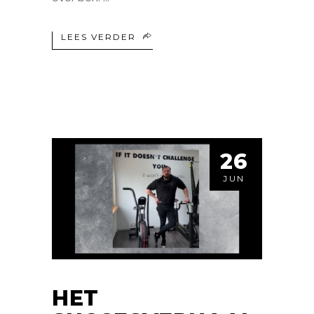
LEES VERDER
26
JUN
HET