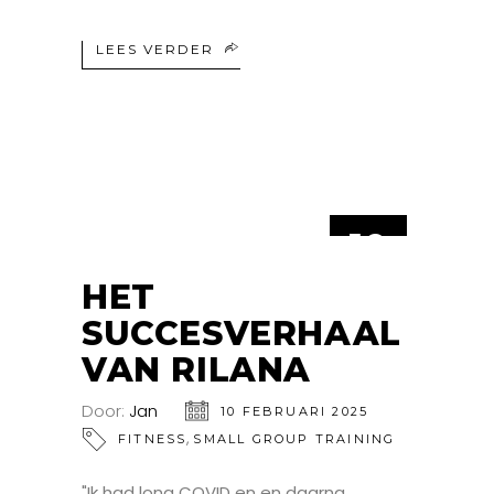
LEES VERDER
10
FEB
HET
SUCCESVERHAAL
VAN RILANA
Door:
Jan
10 FEBRUARI 2025
,
FITNESS
SMALL GROUP TRAINING
"Ik had long COVID en en daarna