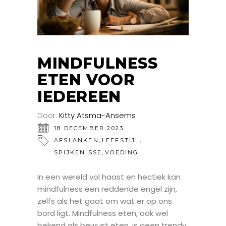
MINDFULNESS
ETEN VOOR
IEDEREEN
Door:
Kitty Atsma-Ansems
18 DECEMBER 2023
,
,
AFSLANKEN
LEEFSTIJL
,
SPIJKENISSE
VOEDING
In een wereld vol haast en hectiek kan
mindfulness een reddende engel zijn,
zelfs als het gaat om wat er op ons
bord ligt. Mindfulness eten, ook wel
bekend als bewust eten, is geen trendy