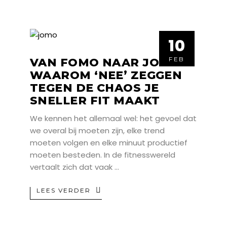
10
10
FEB
FEB
VAN FOMO NAAR JOMO:
WAAROM ‘NEE’ ZEGGEN
TEGEN DE CHAOS JE
SNELLER FIT MAAKT
We kennen het allemaal wel: het gevoel dat
we overal bij moeten zijn, elke trend
moeten volgen en elke minuut productief
moeten besteden. In de fitnesswereld
vertaalt zich dat vaak
LEES VERDER