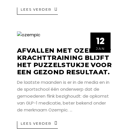
LEES VERDER
12
12
JAN
JAN
AFVALLEN MET OZEMPIC?
KRACHTTRAINING BLIJFT
HET PUZZELSTUKJE VOOR
EEN GEZOND RESULTAAT.
De laatste maanden is er in de media en in
de sportschool één onderwerp dat de
gemoederen flink bezighoudt: de opkomst
van GLP-1 medicatie, beter bekend onder
de merknaam Ozempic.
LEES VERDER