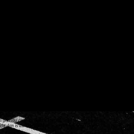
gezellig en je merkt dat je conditie er op vooruit gaat.
bt dan is die drempelvrees onmiddellijk weg. Ik zeg gaan. Het is echt