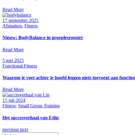
Read More
17 september 2025
Afslanken
,
Fitness
Nieuw: BodyBalance in groeplesrooster
Read More
5 mei 2025
Functional Fitness
Waarom je voet achter je hoofd leggen niets toevoegt aan functio
Read More
15 juli 2024
Fitness
,
Small Group Training
Het succesverhaal van Edin
previous
next
Search