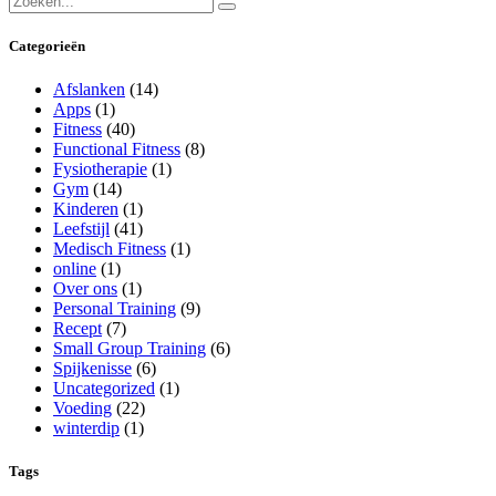
for:
Categorieën
Afslanken
(14)
Apps
(1)
Fitness
(40)
Functional Fitness
(8)
Fysiotherapie
(1)
Gym
(14)
Kinderen
(1)
Leefstijl
(41)
Medisch Fitness
(1)
online
(1)
Over ons
(1)
Personal Training
(9)
Recept
(7)
Small Group Training
(6)
Spijkenisse
(6)
Uncategorized
(1)
Voeding
(22)
winterdip
(1)
Tags