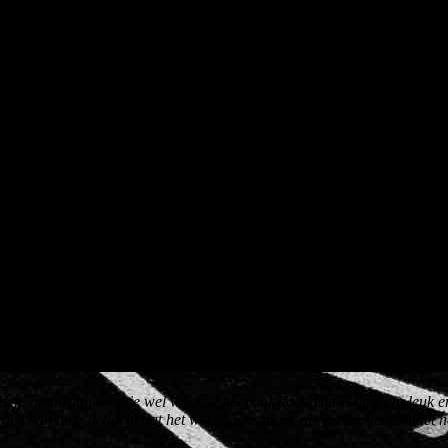
den, maar dan weet je wel waar je het voor doet. Het is heel erg leuk en 
woon niet. Ik dacht dat het wel zo was maar als je hier het contact he