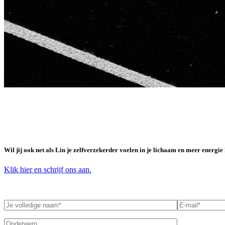
Nextstep Healthstudio
Wil jij ook net als Lin je zelfverzekerder voelen in je lichaam en meer ener
Klik hier en schrijf ons aan.