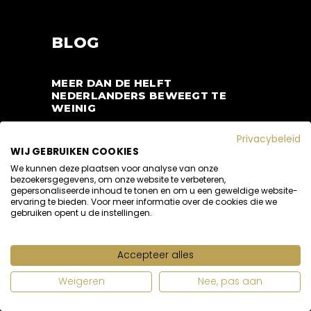
BLOG
MEER DAN DE HELFT
NEDERLANDERS BEWEEGT TE
WEINIG
5 MAART 2018
Privacybeleid
WIJ GEBRUIKEN COOKIES
SPORTEN NA DE ZWANGERSCHAP?
HET KAN!
We kunnen deze plaatsen voor analyse van onze
bezoekersgegevens, om onze website te verbeteren,
5 JUNI 2018
gepersonaliseerde inhoud te tonen en om u een geweldige website-
ervaring te bieden. Voor meer informatie over de cookies die we
EEN PERSONAL TRAINER VOOR
gebruiken opent u de instellingen.
IEDEREEN!
5 SEPTEMBER 2018
Accepteer alles
Weigeren
Nee, pas aan
GRATIS TIPS