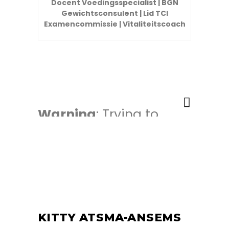
Docent Voedingsspecialist | BGN
Gewichtsconsulent | Lid TCI
Examencommissie | Vitaliteitscoach
Warning
: Trying to
access array offset on
value of type bool in
/home/u410487938/domains/
content/plugins/powerlift-
core/shortcodes/social-
share/social-
share.php
on line
181
KITTY ATSMA-ANSEMS