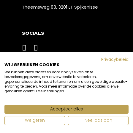
Theemsweg 83, 3201 LT Spijkenisse
SOCIALS
Privacybeleid
WIJ GEBRUIKEN COOKIES
.Privacyverklaring
We kunnen deze plaatsen voor analyse van onze
bezoekersgegevens, om onze website te verbeteren,
gepersonaliseerde inhoud te tonen en om u een geweldige website-
ervaring te bieden. Voor meer informatie over de cookies die we
BLOG
gebruiken opent u de instellingen.
Accepteer alles
MEER DAN DE HELFT
NEDERLANDERS BEWEEGT TE
WEINIG
Weigeren
Nee, pas aan
5 MAART 2018