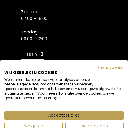
Zaterdag:
07:00 – 16:00
Zondag:
09:00 – 12:00
MEER
Privacybeleid
WIJ GEBRUIKEN COOKIES
We kunnen deze plaatsen voor analyse van onze
bezoekersgegevens, om onze website te verbeteren,
gepersonaliseerde inhoud te tonen en om u een geweldige website-
ervaring te bieden. Voor meer informatie over de cookies die we
gebruiken opent u de instellingen.
Accepteer alles
Realisatie:
ATsites
Webdesign
Weigeren
Nee, pas aan