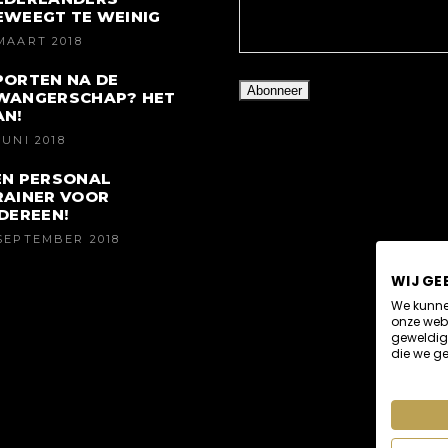
EWEEGT TE WEINIG
MAART 2018
PORTEN NA DE
WANGERSCHAP? HET
AN!
JUNI 2018
EN PERSONAL
RAINER VOOR
EDEREEN!
SEPTEMBER 2018
WIJ GE
We kunne
onze webs
geweldige
die we ge