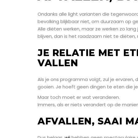
Ondanks alle light varianten die tegenwoord
bevolking blijkbaar niet, om duurzaam op gew
Alle diëten werken, maar ze werken zo lang j
blijven, dan is het raadzaam niet te diëten
JE RELATIE MET ET
VALLEN
Als je ons programma volgt, zul je ervaren,
gooien. Je hoeft geen dingen te eten die je 
Maar toch moet er wat veranderen.
Immers, als er niets verandert op de manier
AFVALLEN, SAAI 
Dus helaas,
wij
hebben geen spectaculaire aa