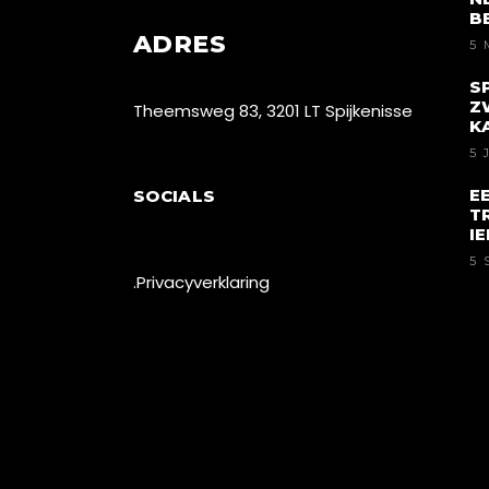
B
ADRES
5 
S
Z
Theemsweg 83, 3201 LT Spijkenisse
K
5 
E
SOCIALS
T
I
5 
.Privacyverklaring