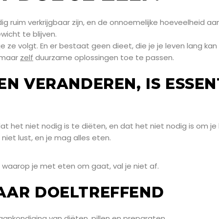
ig ruim verkrijgbaar zijn, en de onnoemelijke hoeveelheid a
icht te blijven.
e ze volgt. En er bestaat geen dieet, die je je leven lang ka
, maar
zelf
duurzame oplossingen toe te passen.
EN VERANDEREN, IS ESSEN
 dat het niet nodig is te diëten, en dat het niet nodig is om
niet lust, en je mag alles eten.
 waarop je met eten om gaat, val je niet af.
MAAR DOELTREFFEND
nkondiging van diëten, pillen en preparaten.