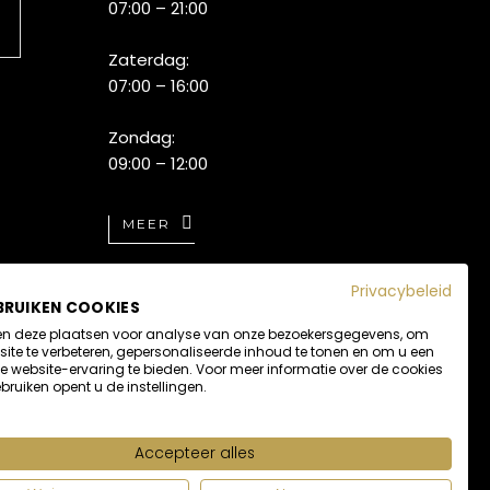
07:00 – 21:00
Zaterdag:
07:00 – 16:00
Zondag:
09:00 – 12:00
MEER
Privacybeleid
BRUIKEN COOKIES
n deze plaatsen voor analyse van onze bezoekersgegevens, om
ite te verbeteren, gepersonaliseerde inhoud te tonen en om u een
 website-ervaring te bieden. Voor meer informatie over de cookies
bruiken opent u de instellingen.
Accepteer alles