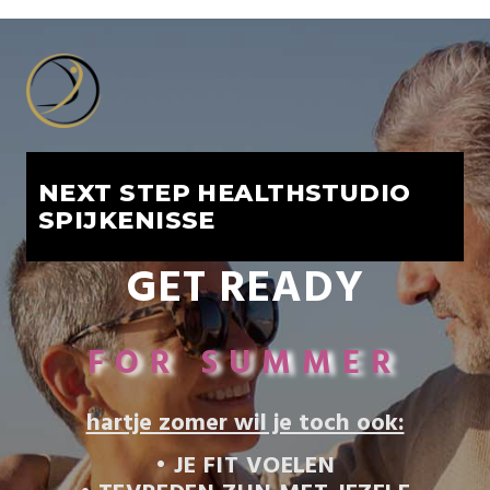
NEXT STEP HEALTHSTUDIO
SPIJKENISSE
GET READY
FOR SUMMER
hartje zomer wil je toch ook:
• JE FIT VOELEN